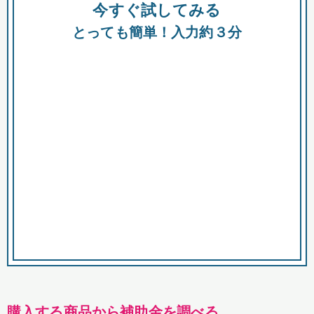
今すぐ試してみる
種類
都
補助金
とっても簡単！入力約３分
助成金
融資
出資
公募期間
市
募集中のみ
購入する商品・サービス
商品で絞り込む
対象経費で絞り込む
キーワード
購入する商品から補助金を調べる