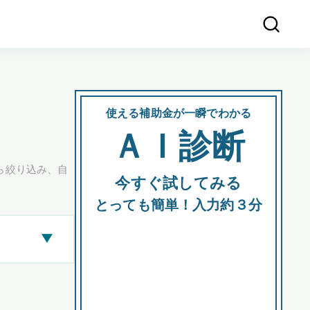
使える補助金が一瞬でわかる
会社
ＡＩ診断
所在
ら絞り込み、自
今すぐ試してみる
都道府
とっても簡単！入力約３分
▶
市区町