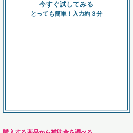
今すぐ試してみる
種類
都
補助金
とっても簡単！入力約３分
助成金
融資
出資
公募期間
市
募集中のみ
購入する商品・サービス
商品で絞り込む
対象経費で絞り込む
キーワード
購入する商品から補助金を調べる