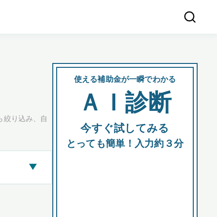
使える補助金が一瞬でわかる
会社
ＡＩ診断
所在
ら絞り込み、自
今すぐ試してみる
都道府
とっても簡単！入力約３分
▶
市区町