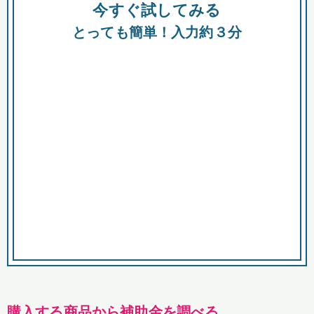
今すぐ試してみる
種類
都
補助金
とっても簡単！入力約３分
助成金
融資
出資
公募期間
市
募集中のみ
購入する商品・サービス
商品で絞り込む
対象経費で絞り込む
キーワード
購入する商品から補助金を調べる