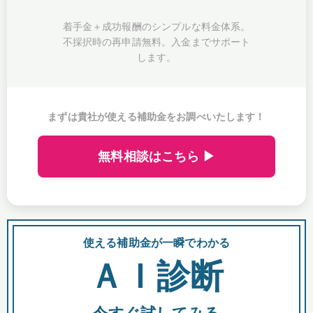
着手金＋成功報酬のシンプルな料金体系。
不採択時の再申請無料。入金までサポート
します。
まずは貴社が使える補助金をお調べいたします！
無料相談はこちら ▶
使える補助金が一瞬でわかる
会
ＡＩ診断