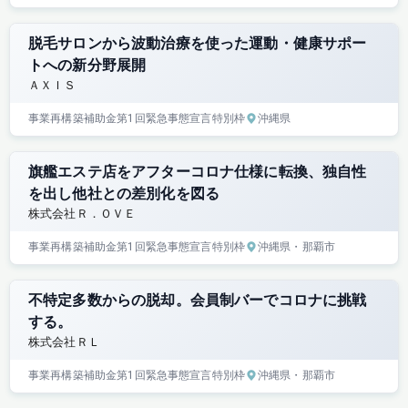
脱毛サロンから波動治療を使った運動・健康サポー
トへの新分野展開
ＡＸＩＳ
事業再構築補助金
第1回
緊急事態宣言特別枠
沖縄県
旗艦エステ店をアフターコロナ仕様に転換、独自性
を出し他社との差別化を図る
株式会社Ｒ．ＯＶＥ
事業再構築補助金
第1回
緊急事態宣言特別枠
沖縄県
・那覇市
不特定多数からの脱却。会員制バーでコロナに挑戦
する。
株式会社ＲＬ
事業再構築補助金
第1回
緊急事態宣言特別枠
沖縄県
・那覇市