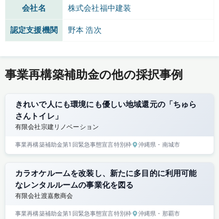
会社名
株式会社福中建装
認定支援機関
野本 浩次
事業再構築補助金の他の採択事例
きれいで人にも環境にも優しい地域還元の「ちゅら
さんトイレ」
有限会社宗建リノベーション
事業再構築補助金
第1回
緊急事態宣言特別枠
沖縄県
・南城市
カラオケルームを改装し、新たに多目的に利用可能
なレンタルルームの事業化を図る
有限会社渡嘉敷商会
事業再構築補助金
第1回
緊急事態宣言特別枠
沖縄県
・那覇市