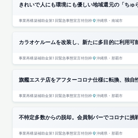
きれいで人にも環境にも優しい地域還元の「ちゅ
事業再構築補助金
第1回
緊急事態宣言特別枠
沖縄県
・南城市
カラオケルームを改装し、新たに多目的に利用可
事業再構築補助金
第1回
緊急事態宣言特別枠
沖縄県
・那覇市
旗艦エステ店をアフターコロナ仕様に転換、独自
事業再構築補助金
第1回
緊急事態宣言特別枠
沖縄県
・那覇市
不特定多数からの脱却。会員制バーでコロナに挑
事業再構築補助金
第1回
緊急事態宣言特別枠
沖縄県
・那覇市