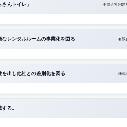
らさんトイレ」
有限会社宗建
能なレンタルルームの事業化を図る
有限
性を出し他社との差別化を図る
株式
戦する。