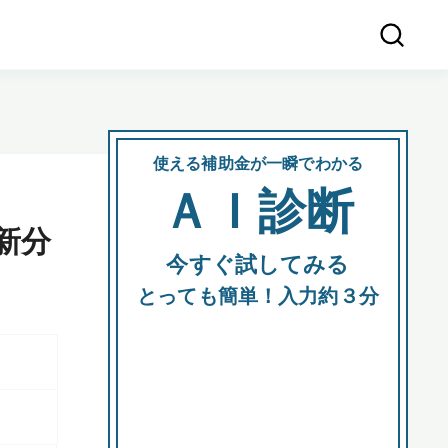
使える補助金が一瞬でわかる
会社
ＡＩ診断
所在
新分
今すぐ試してみる
都道府
とっても簡単！入力約３分
市区町