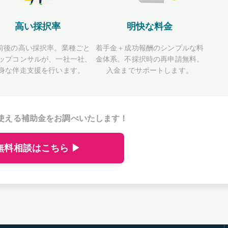
高い採択率
明快な料金
前後の高い採択率。業種ごと
着手金＋成功報酬のシンプルな料
ップコンサルが、一社一社、
金体系。不採択時の再申請無料。
身な伴走支援を行います。
入金までサポートします。
使える補助金をお調べいたします！
無料相談はこちら ▶