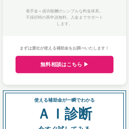
着手金＋成功報酬のシンプルな料金体系。
不採択時の再申請無料。入金までサポート
します。
まずは貴社が使える補助金をお調べいたします！
無料相談はこちら ▶
使える補助金が一瞬でわかる
会
ＡＩ診断