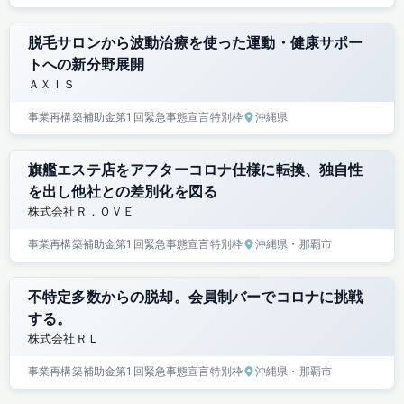
脱毛サロンから波動治療を使った運動・健康サポー
トへの新分野展開
ＡＸＩＳ
事業再構築補助金
第1回
緊急事態宣言特別枠
沖縄県
旗艦エステ店をアフターコロナ仕様に転換、独自性
を出し他社との差別化を図る
株式会社Ｒ．ＯＶＥ
事業再構築補助金
第1回
緊急事態宣言特別枠
沖縄県
・那覇市
不特定多数からの脱却。会員制バーでコロナに挑戦
する。
株式会社ＲＬ
事業再構築補助金
第1回
緊急事態宣言特別枠
沖縄県
・那覇市