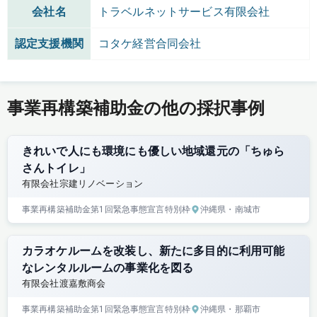
会社名
トラベルネットサービス有限会社
認定支援機関
コタケ経営合同会社
事業再構築補助金の他の採択事例
きれいで人にも環境にも優しい地域還元の「ちゅら
さんトイレ」
有限会社宗建リノベーション
事業再構築補助金
第1回
緊急事態宣言特別枠
沖縄県
・南城市
カラオケルームを改装し、新たに多目的に利用可能
なレンタルルームの事業化を図る
有限会社渡嘉敷商会
事業再構築補助金
第1回
緊急事態宣言特別枠
沖縄県
・那覇市