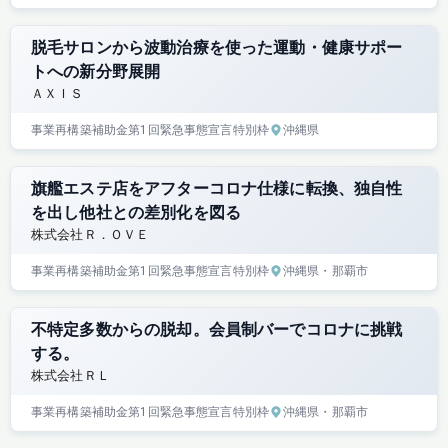
脱毛サロンから波動治療を使った運動・健康サポー
トへの新分野展開
ＡＸＩＳ
事業再構築補助金
第1回
緊急事態宣言特別枠
沖縄県
旗艦エステ店をアフターコロナ仕様に転換、独自性
を出し他社との差別化を図る
株式会社Ｒ．ＯＶＥ
事業再構築補助金
第1回
緊急事態宣言特別枠
沖縄県
・那覇市
不特定多数からの脱却。会員制バーでコロナに挑戦
する。
株式会社ＲＬ
事業再構築補助金
第1回
緊急事態宣言特別枠
沖縄県
・那覇市