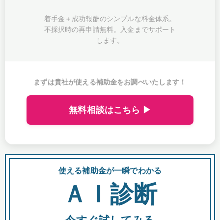
着手金＋成功報酬のシンプルな料金体系。
不採択時の再申請無料。入金までサポート
します。
まずは貴社が使える補助金をお調べいたします！
無料相談はこちら ▶
使える補助金が一瞬でわかる
会
ＡＩ診断