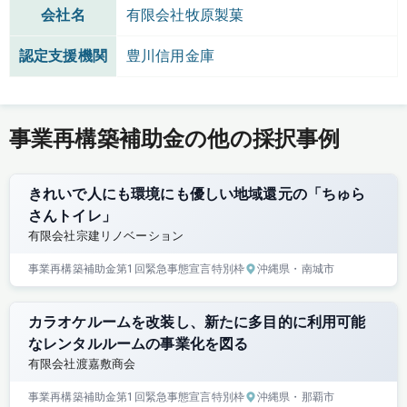
会社名
有限会社牧原製菓
認定支援機関
豊川信用金庫
事業再構築補助金の他の採択事例
きれいで人にも環境にも優しい地域還元の「ちゅら
さんトイレ」
有限会社宗建リノベーション
事業再構築補助金
第1回
緊急事態宣言特別枠
沖縄県
・南城市
カラオケルームを改装し、新たに多目的に利用可能
なレンタルルームの事業化を図る
有限会社渡嘉敷商会
事業再構築補助金
第1回
緊急事態宣言特別枠
沖縄県
・那覇市