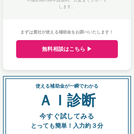
します。
まずは貴社が使える補助金をお調べいたします！
無料相談はこちら ▶
使える補助金が一瞬でわかる
会
ＡＩ診断
今すぐ試してみる
都
とっても簡単！入力約３分