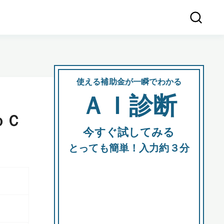
使える補助金が一瞬でわかる
会社
ＡＩ診断
所在
ｏＣ
今すぐ試してみる
都道府
とっても簡単！入力約３分
市区町