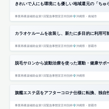
きれいで人にも環境にも優しい地域還元の「ちゅ
事業再構築補助金
第1回
緊急事態宣言特別枠
沖縄県
・南城市
カラオケルームを改装し、新たに多目的に利用可
事業再構築補助金
第1回
緊急事態宣言特別枠
沖縄県
・那覇市
脱毛サロンから波動治療を使った運動・健康サポ
事業再構築補助金
第1回
緊急事態宣言特別枠
沖縄県
旗艦エステ店をアフターコロナ仕様に転換、独自
事業再構築補助金
第1回
緊急事態宣言特別枠
沖縄県
・那覇市