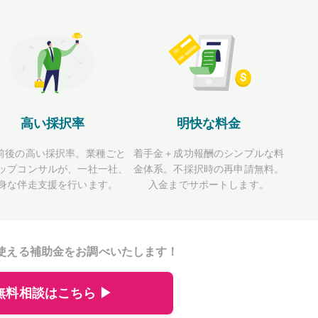
高い採択率
明快な料金
前後の高い採択率。業種ごと
着手金＋成功報酬のシンプルな料
ップコンサルが、一社一社、
金体系。不採択時の再申請無料。
身な伴走支援を行います。
入金までサポートします。
使える補助金をお調べいたします！
無料相談はこちら ▶