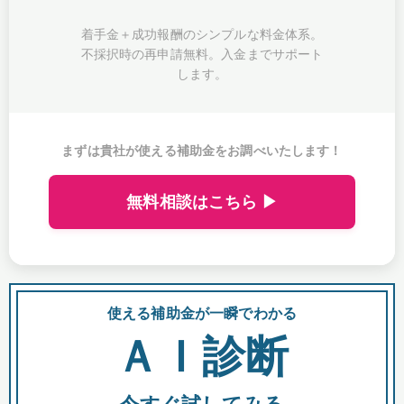
着手金＋成功報酬のシンプルな料金体系。
不採択時の再申請無料。入金までサポート
します。
まずは貴社が使える補助金をお調べいたします！
無料相談はこちら ▶
使える補助金が一瞬でわかる
会
ＡＩ診断