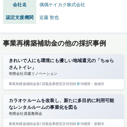
会社名
偶偶ケイカク株式会社
認定支援機関
近藤 智也
事業再構築補助金の他の採択事例
きれいで人にも環境にも優しい地域還元の「ちゅら
さんトイレ」
有限会社宗建リノベーション
事業再構築補助金
第1回
緊急事態宣言特別枠
沖縄県
・南城市
カラオケルームを改装し、新たに多目的に利用可能
なレンタルルームの事業化を図る
有限会社渡嘉敷商会
事業再構築補助金
第1回
緊急事態宣言特別枠
沖縄県
・那覇市