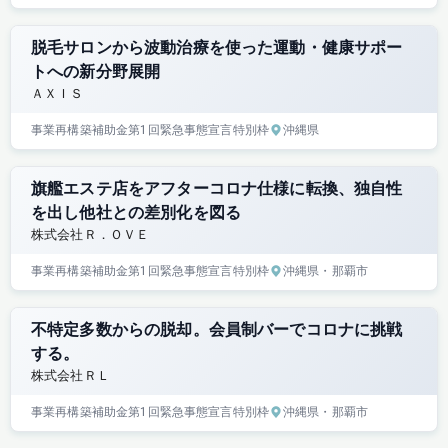
脱毛サロンから波動治療を使った運動・健康サポー
トへの新分野展開
ＡＸＩＳ
事業再構築補助金
第1回
緊急事態宣言特別枠
沖縄県
旗艦エステ店をアフターコロナ仕様に転換、独自性
を出し他社との差別化を図る
株式会社Ｒ．ＯＶＥ
事業再構築補助金
第1回
緊急事態宣言特別枠
沖縄県
・那覇市
不特定多数からの脱却。会員制バーでコロナに挑戦
する。
株式会社ＲＬ
事業再構築補助金
第1回
緊急事態宣言特別枠
沖縄県
・那覇市