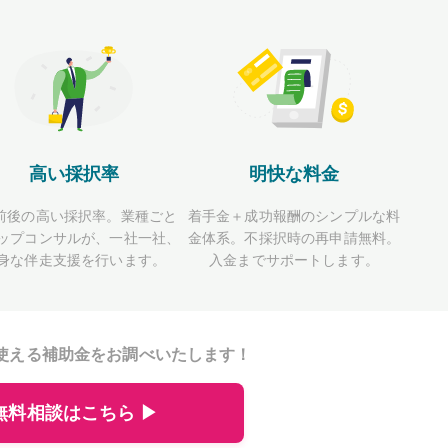
高い採択率
明快な料金
前後の高い採択率。業種ごと
着手金＋成功報酬のシンプルな料
ップコンサルが、一社一社、
金体系。不採択時の再申請無料。
身な伴走支援を行います。
入金までサポートします。
使える補助金をお調べいたします！
無料相談はこちら ▶