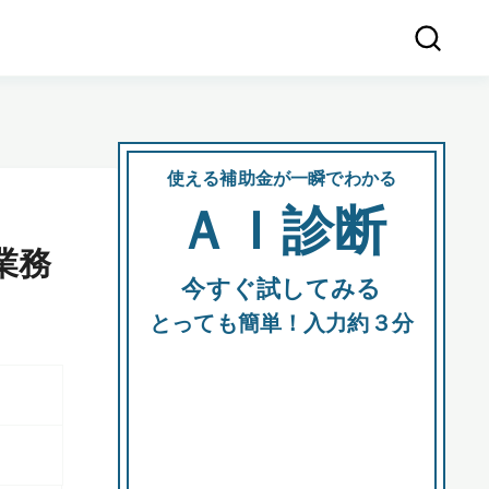
使える補助金が一瞬でわかる
会社
ＡＩ診断
所在
業務
今すぐ試してみる
都道府
とっても簡単！入力約３分
市区町