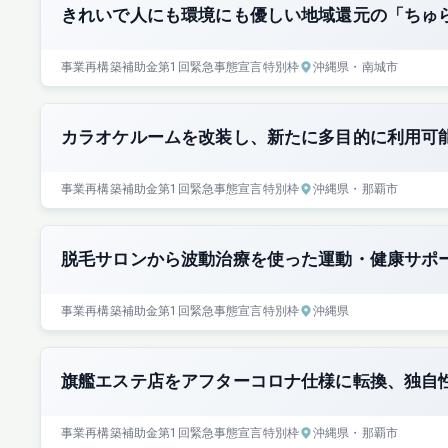
きれいで人にも環境にも優しい地域還元の「ちゅ
事業再構築補助金
第1回
緊急事態宣言特別枠
沖縄県
・南城市
カラオケルームを改装し、新たに多目的に利用可
事業再構築補助金
第1回
緊急事態宣言特別枠
沖縄県
・那覇市
脱毛サロンから波動治療を使った運動・健康サポ
事業再構築補助金
第1回
緊急事態宣言特別枠
沖縄県
旗艦エステ店をアフターコロナ仕様に転換、独自
事業再構築補助金
第1回
緊急事態宣言特別枠
沖縄県
・那覇市