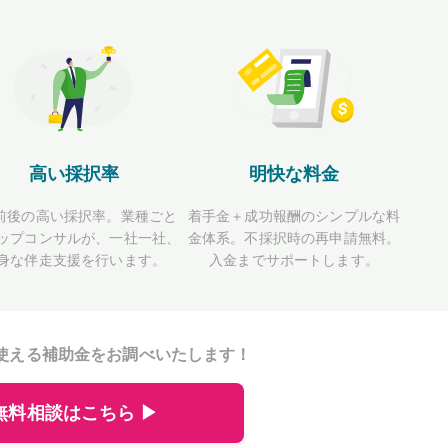
高い採択率
明快な料金
前後の高い採択率。業種ごと
着手金＋成功報酬のシンプルな料
ップコンサルが、一社一社、
金体系。不採択時の再申請無料。
身な伴走支援を行います。
入金までサポートします。
使える補助金をお調べいたします！
無料相談はこちら ▶