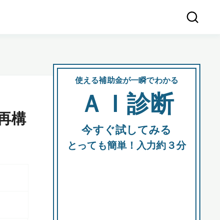
使える補助金が一瞬でわかる
会社
ＡＩ診断
所在
再構
今すぐ試してみる
都道府
とっても簡単！入力約３分
市区町