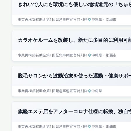
きれいで人にも環境にも優しい地域還元の「ちゅ
事業再構築補助金
第1回
緊急事態宣言特別枠
沖縄県
・南城市
カラオケルームを改装し、新たに多目的に利用可
事業再構築補助金
第1回
緊急事態宣言特別枠
沖縄県
・那覇市
脱毛サロンから波動治療を使った運動・健康サポ
事業再構築補助金
第1回
緊急事態宣言特別枠
沖縄県
旗艦エステ店をアフターコロナ仕様に転換、独自
事業再構築補助金
第1回
緊急事態宣言特別枠
沖縄県
・那覇市