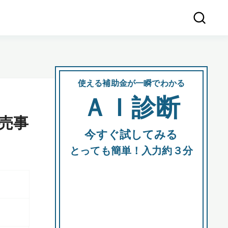
使える補助金が一瞬でわかる
会社
ＡＩ診断
所在
売事
今すぐ試してみる
都道府
とっても簡単！入力約３分
市区町