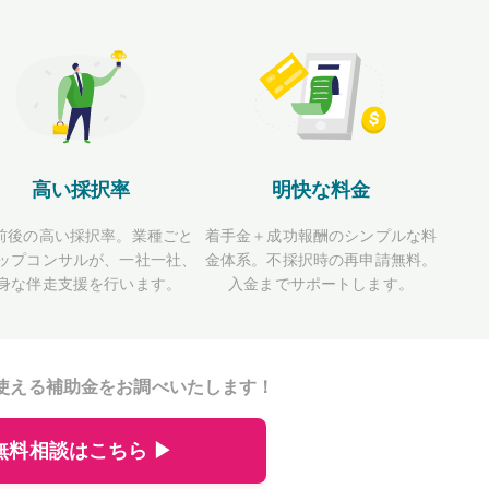
高い採択率
明快な料金
前後の高い採択率。業種ごと
着手金＋成功報酬のシンプルな料
ップコンサルが、一社一社、
金体系。不採択時の再申請無料。
身な伴走支援を行います。
入金までサポートします。
使える補助金をお調べいたします！
無料相談はこちら ▶