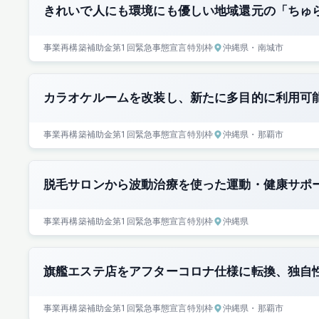
きれいで人にも環境にも優しい地域還元の「ちゅ
事業再構築補助金
第1回
緊急事態宣言特別枠
沖縄県
・南城市
カラオケルームを改装し、新たに多目的に利用可
事業再構築補助金
第1回
緊急事態宣言特別枠
沖縄県
・那覇市
脱毛サロンから波動治療を使った運動・健康サポ
事業再構築補助金
第1回
緊急事態宣言特別枠
沖縄県
旗艦エステ店をアフターコロナ仕様に転換、独自
事業再構築補助金
第1回
緊急事態宣言特別枠
沖縄県
・那覇市