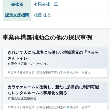
会社名
有限会社一里
認定支援機関
後藤 佳良
事業再構築補助金の他の採択事例
きれいで人にも環境にも優しい地域還元の「ちゅら
さんトイレ」
有限会社宗建リノベーション
事業再構築補助金
第1回
緊急事態宣言特別枠
沖縄県
・南城市
カラオケルームを改装し、新たに多目的に利用可能
なレンタルルームの事業化を図る
有限会社渡嘉敷商会
事業再構築補助金
第1回
緊急事態宣言特別枠
沖縄県
・那覇市