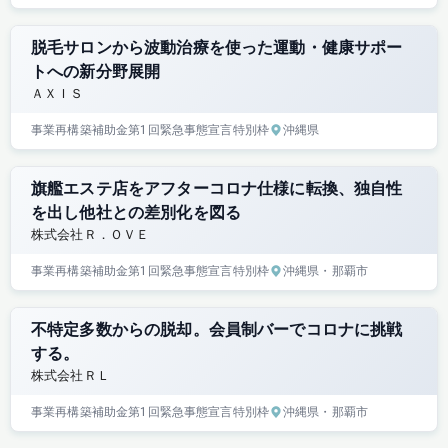
脱毛サロンから波動治療を使った運動・健康サポー
トへの新分野展開
ＡＸＩＳ
事業再構築補助金
第1回
緊急事態宣言特別枠
沖縄県
旗艦エステ店をアフターコロナ仕様に転換、独自性
を出し他社との差別化を図る
株式会社Ｒ．ＯＶＥ
事業再構築補助金
第1回
緊急事態宣言特別枠
沖縄県
・那覇市
不特定多数からの脱却。会員制バーでコロナに挑戦
する。
株式会社ＲＬ
事業再構築補助金
第1回
緊急事態宣言特別枠
沖縄県
・那覇市