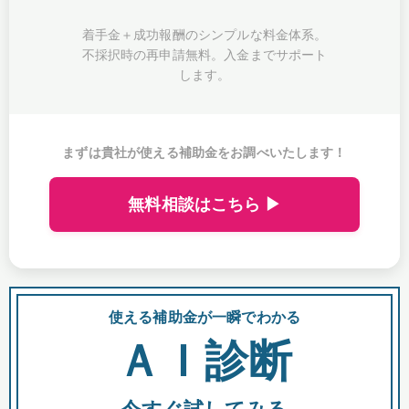
着手金＋成功報酬のシンプルな料金体系。
不採択時の再申請無料。入金までサポート
します。
まずは貴社が使える補助金をお調べいたします！
無料相談はこちら ▶
使える補助金が一瞬でわかる
会
ＡＩ診断