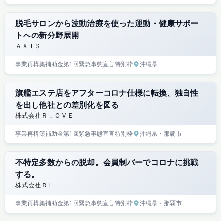
脱毛サロンから波動治療を使った運動・健康サポー
トへの新分野展開
ＡＸＩＳ
事業再構築補助金
第1回
緊急事態宣言特別枠
沖縄県
旗艦エステ店をアフターコロナ仕様に転換、独自性
を出し他社との差別化を図る
株式会社Ｒ．ＯＶＥ
事業再構築補助金
第1回
緊急事態宣言特別枠
沖縄県
・那覇市
不特定多数からの脱却。会員制バーでコロナに挑戦
する。
株式会社ＲＬ
事業再構築補助金
第1回
緊急事態宣言特別枠
沖縄県
・那覇市