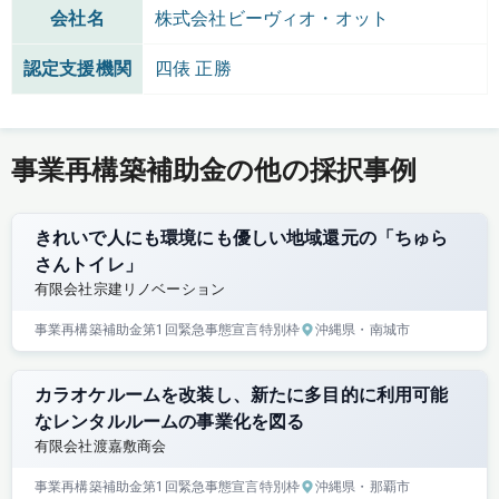
会社名
株式会社ビーヴィオ・オット
認定支援機関
四俵 正勝
事業再構築補助金の他の採択事例
きれいで人にも環境にも優しい地域還元の「ちゅら
さんトイレ」
有限会社宗建リノベーション
事業再構築補助金
第1回
緊急事態宣言特別枠
沖縄県
・南城市
カラオケルームを改装し、新たに多目的に利用可能
なレンタルルームの事業化を図る
有限会社渡嘉敷商会
事業再構築補助金
第1回
緊急事態宣言特別枠
沖縄県
・那覇市