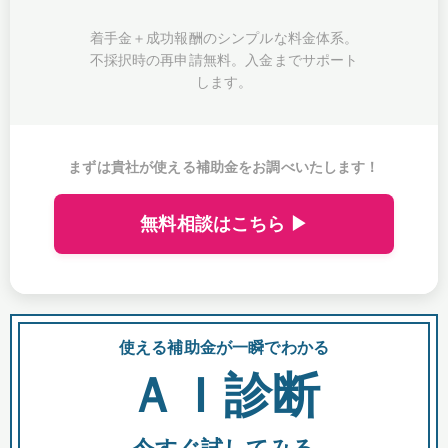
着手金＋成功報酬のシンプルな料金体系。
不採択時の再申請無料。入金までサポート
します。
まずは貴社が使える補助金をお調べいたします！
無料相談はこちら ▶
使える補助金が一瞬でわかる
会
ＡＩ診断