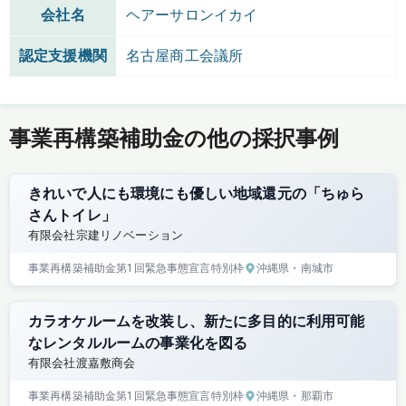
会社名
ヘアーサロンイカイ
認定支援機関
名古屋商工会議所
事業再構築補助金の他の採択事例
きれいで人にも環境にも優しい地域還元の「ちゅら
さんトイレ」
有限会社宗建リノベーション
事業再構築補助金
第1回
緊急事態宣言特別枠
沖縄県
・南城市
カラオケルームを改装し、新たに多目的に利用可能
なレンタルルームの事業化を図る
有限会社渡嘉敷商会
事業再構築補助金
第1回
緊急事態宣言特別枠
沖縄県
・那覇市