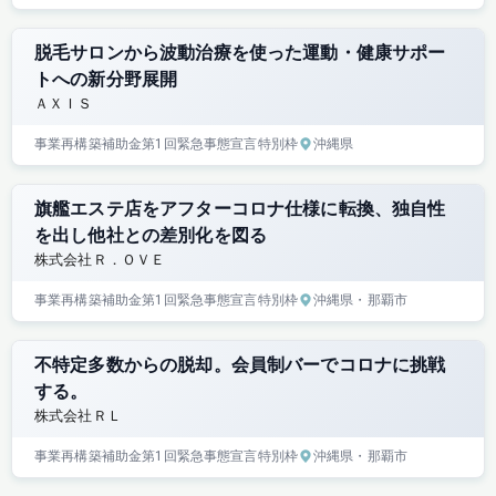
脱毛サロンから波動治療を使った運動・健康サポー
トへの新分野展開
ＡＸＩＳ
事業再構築補助金
第1回
緊急事態宣言特別枠
沖縄県
旗艦エステ店をアフターコロナ仕様に転換、独自性
を出し他社との差別化を図る
株式会社Ｒ．ＯＶＥ
事業再構築補助金
第1回
緊急事態宣言特別枠
沖縄県
・那覇市
不特定多数からの脱却。会員制バーでコロナに挑戦
する。
株式会社ＲＬ
事業再構築補助金
第1回
緊急事態宣言特別枠
沖縄県
・那覇市