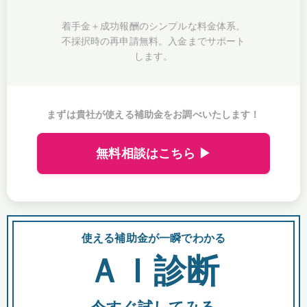
着手金＋成功報酬のシンプルな料金体系。
不採択時の再申請無料。入金までサポート
します。
まずは貴社が使える補助金をお調べいたします！
無料相談はこちら ▶
使える補助金が一瞬でわかる
会
ＡＩ診断