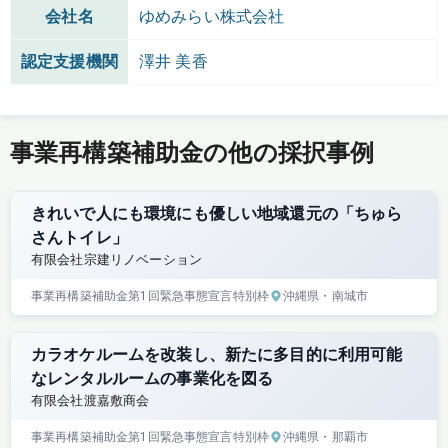
会社名
ゆめみらい株式会社
認定支援機関
澤井 美香
事業再構築補助金の他の採択事例
きれいで人にも環境にも優しい地域還元の「ちゅら
さんトイレ」
有限会社宗建リノベーション
事業再構築補助金
第1回
緊急事態宣言特別枠
沖縄県
・南城市
カラオケルームを改装し、新たに多目的に利用可能
なレンタルルームの事業化を図る
有限会社渡嘉敷商会
事業再構築補助金
第1回
緊急事態宣言特別枠
沖縄県
・那覇市