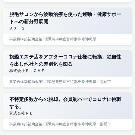
脱毛サロンから波動治療を使った運動・健康サポー
トへの新分野展開
ＡＸＩＳ
事業再構築補助金
第1回
緊急事態宣言特別枠
沖縄県
旗艦エステ店をアフターコロナ仕様に転換、独自性
を出し他社との差別化を図る
株式会社Ｒ．ＯＶＥ
事業再構築補助金
第1回
緊急事態宣言特別枠
沖縄県
・那覇市
不特定多数からの脱却。会員制バーでコロナに挑戦
する。
株式会社ＲＬ
事業再構築補助金
第1回
緊急事態宣言特別枠
沖縄県
・那覇市