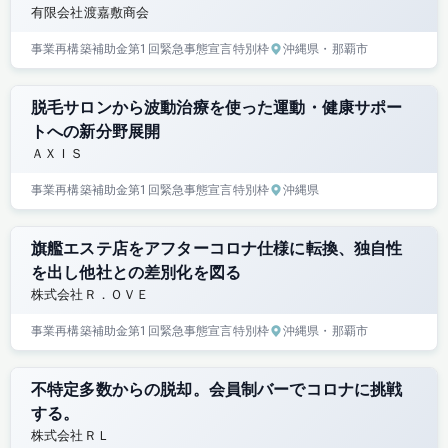
有限会社渡嘉敷商会
事業再構築補助金
第1回
緊急事態宣言特別枠
沖縄県
・那覇市
脱毛サロンから波動治療を使った運動・健康サポー
トへの新分野展開
ＡＸＩＳ
事業再構築補助金
第1回
緊急事態宣言特別枠
沖縄県
旗艦エステ店をアフターコロナ仕様に転換、独自性
を出し他社との差別化を図る
株式会社Ｒ．ＯＶＥ
事業再構築補助金
第1回
緊急事態宣言特別枠
沖縄県
・那覇市
不特定多数からの脱却。会員制バーでコロナに挑戦
する。
株式会社ＲＬ