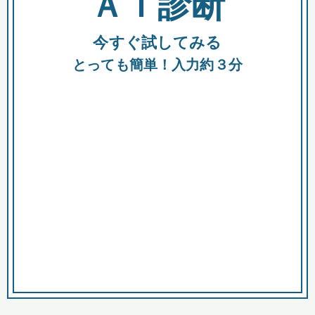
ＡＩ診断
今すぐ試してみる
都
とっても簡単！入力約３分
市