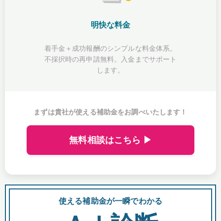
明快な料金
着手金＋成功報酬のシンプルな料金体系。
不採択時の再申請無料。入金までサポート
します。
まずは貴社が使える補助金をお調べいたします！
無料相談はこちら ▶
使える補助金が一瞬でわかる
会