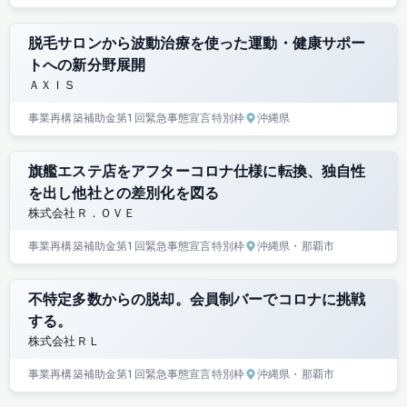
脱毛サロンから波動治療を使った運動・健康サポー
トへの新分野展開
ＡＸＩＳ
事業再構築補助金
第1回
緊急事態宣言特別枠
沖縄県
旗艦エステ店をアフターコロナ仕様に転換、独自性
を出し他社との差別化を図る
株式会社Ｒ．ＯＶＥ
事業再構築補助金
第1回
緊急事態宣言特別枠
沖縄県
・那覇市
不特定多数からの脱却。会員制バーでコロナに挑戦
する。
株式会社ＲＬ
事業再構築補助金
第1回
緊急事態宣言特別枠
沖縄県
・那覇市