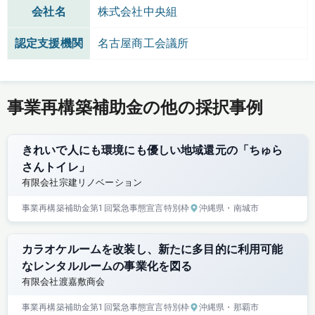
会社名
株式会社中央組
認定支援機関
名古屋商工会議所
事業再構築補助金の他の採択事例
きれいで人にも環境にも優しい地域還元の「ちゅら
さんトイレ」
有限会社宗建リノベーション
事業再構築補助金
第1回
緊急事態宣言特別枠
沖縄県
・南城市
カラオケルームを改装し、新たに多目的に利用可能
なレンタルルームの事業化を図る
有限会社渡嘉敷商会
事業再構築補助金
第1回
緊急事態宣言特別枠
沖縄県
・那覇市