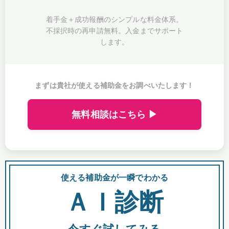
着手金＋成功報酬のシンプルな料金体系。
不採択時の再申請無料。入金までサポート
します。
まずは貴社が使える補助金をお調べいたします！
無料相談はこちら ▶
使える補助金が一瞬でわかる
会
ＡＩ診断