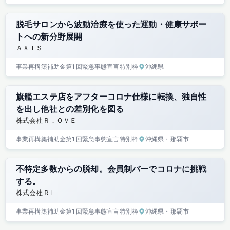
脱毛サロンから波動治療を使った運動・健康サポー
トへの新分野展開
ＡＸＩＳ
事業再構築補助金
第1回
緊急事態宣言特別枠
沖縄県
旗艦エステ店をアフターコロナ仕様に転換、独自性
を出し他社との差別化を図る
株式会社Ｒ．ＯＶＥ
事業再構築補助金
第1回
緊急事態宣言特別枠
沖縄県
・那覇市
不特定多数からの脱却。会員制バーでコロナに挑戦
する。
株式会社ＲＬ
事業再構築補助金
第1回
緊急事態宣言特別枠
沖縄県
・那覇市