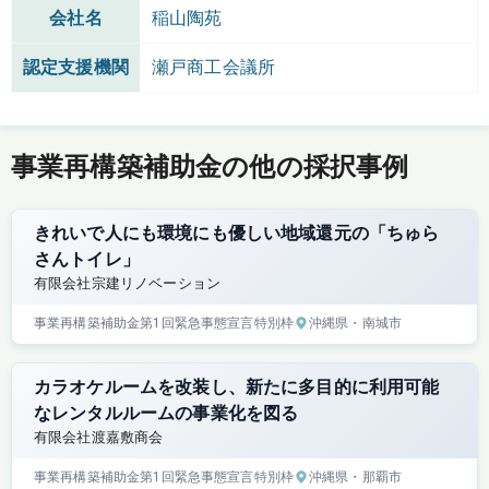
会社名
稲山陶苑
認定支援機関
瀬戸商工会議所
事業再構築補助金の他の採択事例
きれいで人にも環境にも優しい地域還元の「ちゅら
さんトイレ」
有限会社宗建リノベーション
事業再構築補助金
第1回
緊急事態宣言特別枠
沖縄県
・南城市
カラオケルームを改装し、新たに多目的に利用可能
なレンタルルームの事業化を図る
有限会社渡嘉敷商会
事業再構築補助金
第1回
緊急事態宣言特別枠
沖縄県
・那覇市