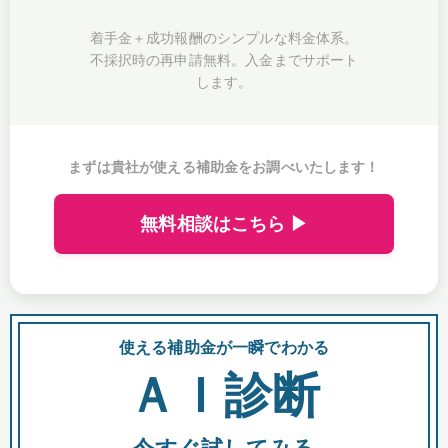
着手金＋成功報酬のシンプルな料金体系。
不採択時の再申請無料。入金までサポート
します。
まずは貴社が使える補助金をお調べいたします！
無料相談はこちら ▶
使える補助金が一瞬でわかる
会
ＡＩ診断