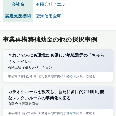
会社名
有限会社ノエル
認定支援機関
碧海信用金庫
事業再構築補助金の他の採択事例
きれいで人にも環境にも優しい地域還元の「ちゅら
さんトイレ」
有限会社宗建リノベーション
事業再構築補助金
第1回
緊急事態宣言特別枠
沖縄県
・南城市
カラオケルームを改装し、新たに多目的に利用可能
なレンタルルームの事業化を図る
有限会社渡嘉敷商会
事業再構築補助金
第1回
緊急事態宣言特別枠
沖縄県
・那覇市