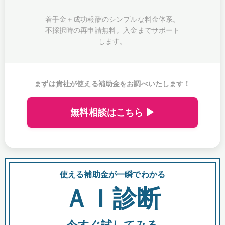
着手金＋成功報酬のシンプルな料金体系。
不採択時の再申請無料。入金までサポート
します。
まずは貴社が使える補助金をお調べいたします！
無料相談はこちら ▶
使える補助金が一瞬でわかる
会
ＡＩ診断