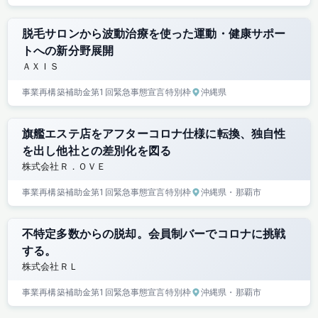
脱毛サロンから波動治療を使った運動・健康サポー
トへの新分野展開
ＡＸＩＳ
事業再構築補助金
第1回
緊急事態宣言特別枠
沖縄県
旗艦エステ店をアフターコロナ仕様に転換、独自性
を出し他社との差別化を図る
株式会社Ｒ．ＯＶＥ
事業再構築補助金
第1回
緊急事態宣言特別枠
沖縄県
・那覇市
不特定多数からの脱却。会員制バーでコロナに挑戦
する。
株式会社ＲＬ
事業再構築補助金
第1回
緊急事態宣言特別枠
沖縄県
・那覇市