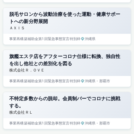
脱毛サロンから波動治療を使った運動・健康サポー
トへの新分野展開
ＡＸＩＳ
事業再構築補助金
第1回
緊急事態宣言特別枠
沖縄県
旗艦エステ店をアフターコロナ仕様に転換、独自性
を出し他社との差別化を図る
株式会社Ｒ．ＯＶＥ
事業再構築補助金
第1回
緊急事態宣言特別枠
沖縄県
・那覇市
不特定多数からの脱却。会員制バーでコロナに挑戦
する。
株式会社ＲＬ
事業再構築補助金
第1回
緊急事態宣言特別枠
沖縄県
・那覇市