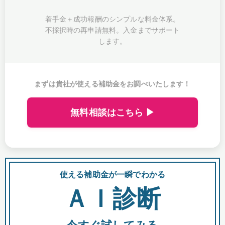
着手金＋成功報酬のシンプルな料金体系。
不採択時の再申請無料。入金までサポート
します。
まずは貴社が使える補助金をお調べいたします！
無料相談はこちら ▶
使える補助金が一瞬でわかる
会
ＡＩ診断