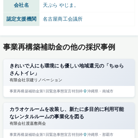
会社名
天ぷら やじま。
認定支援機関
名古屋商工会議所
事業再構築補助金の他の採択事例
きれいで人にも環境にも優しい地域還元の「ちゅら
さんトイレ」
有限会社宗建リノベーション
事業再構築補助金
第1回
緊急事態宣言特別枠
沖縄県
・南城市
カラオケルームを改装し、新たに多目的に利用可能
なレンタルルームの事業化を図る
有限会社渡嘉敷商会
事業再構築補助金
第1回
緊急事態宣言特別枠
沖縄県
・那覇市