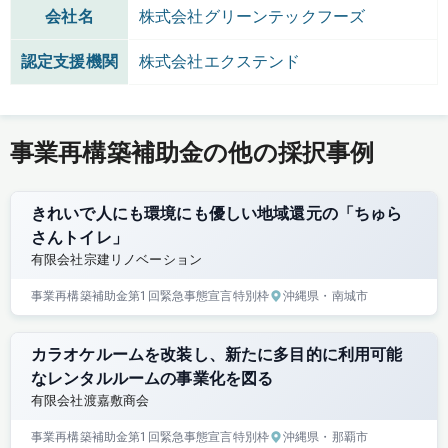
会社名
株式会社グリーンテックフーズ
認定支援機関
株式会社エクステンド
事業再構築補助金の他の採択事例
きれいで人にも環境にも優しい地域還元の「ちゅら
さんトイレ」
有限会社宗建リノベーション
事業再構築補助金
第1回
緊急事態宣言特別枠
沖縄県
・南城市
カラオケルームを改装し、新たに多目的に利用可能
なレンタルルームの事業化を図る
有限会社渡嘉敷商会
事業再構築補助金
第1回
緊急事態宣言特別枠
沖縄県
・那覇市