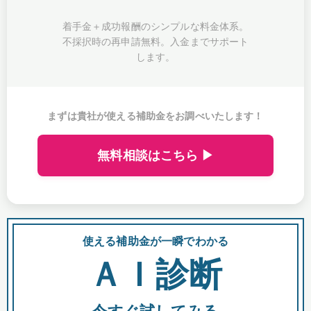
着手金＋成功報酬のシンプルな料金体系。
不採択時の再申請無料。入金までサポート
します。
まずは貴社が使える補助金をお調べいたします！
無料相談はこちら ▶
使える補助金が一瞬でわかる
会
ＡＩ診断