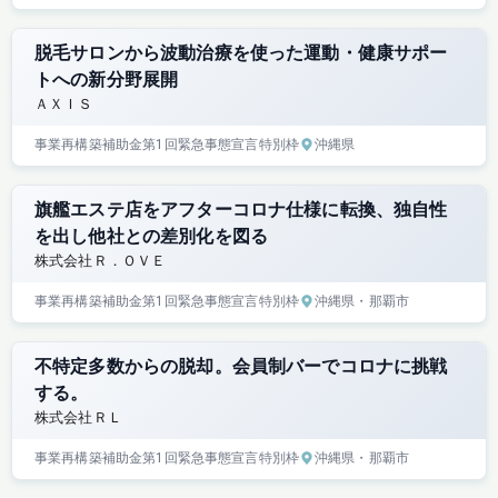
脱毛サロンから波動治療を使った運動・健康サポー
トへの新分野展開
ＡＸＩＳ
事業再構築補助金
第1回
緊急事態宣言特別枠
沖縄県
旗艦エステ店をアフターコロナ仕様に転換、独自性
を出し他社との差別化を図る
株式会社Ｒ．ＯＶＥ
事業再構築補助金
第1回
緊急事態宣言特別枠
沖縄県
・那覇市
不特定多数からの脱却。会員制バーでコロナに挑戦
する。
株式会社ＲＬ
事業再構築補助金
第1回
緊急事態宣言特別枠
沖縄県
・那覇市