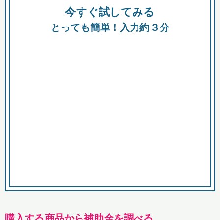
今すぐ試してみる
都
とっても簡単！入力約３分
市
購入する商品から補助金を調べる