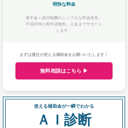
明快な料金
着手金＋成功報酬のシンプルな料金体系。
不採択時の再申請無料。入金までサポート
します。
まずは貴社が使える補助金をお調べいたします！
無料相談はこちら ▶
使える補助金が一瞬でわかる
会
ＡＩ診断