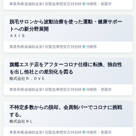
事業再構築補助金
第1回
緊急事態宣言特別枠
沖縄県
・那覇市
脱毛サロンから波動治療を使った運動・健康サポー
トへの新分野展開
ＡＸＩＳ
事業再構築補助金
第1回
緊急事態宣言特別枠
沖縄県
旗艦エステ店をアフターコロナ仕様に転換、独自性
を出し他社との差別化を図る
株式会社Ｒ．ＯＶＥ
事業再構築補助金
第1回
緊急事態宣言特別枠
沖縄県
・那覇市
不特定多数からの脱却。会員制バーでコロナに挑戦
する。
株式会社ＲＬ
事業再構築補助金
第1回
緊急事態宣言特別枠
沖縄県
・那覇市