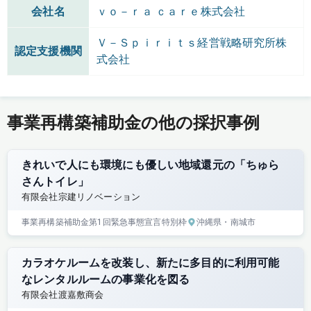
会社名
ｖｏ－ｒａ ｃａｒｅ株式会社
Ｖ－Ｓｐｉｒｉｔｓ経営戦略研究所株
認定支援機関
式会社
事業再構築補助金の他の採択事例
きれいで人にも環境にも優しい地域還元の「ちゅら
さんトイレ」
有限会社宗建リノベーション
事業再構築補助金
第1回
緊急事態宣言特別枠
沖縄県
・南城市
カラオケルームを改装し、新たに多目的に利用可能
なレンタルルームの事業化を図る
有限会社渡嘉敷商会