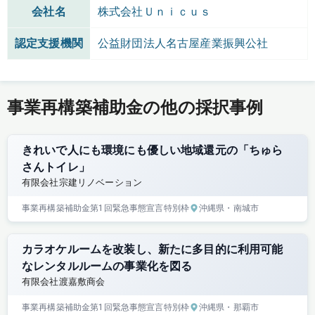
会社名
株式会社Ｕｎｉｃｕｓ
認定支援機関
公益財団法人名古屋産業振興公社
事業再構築補助金の他の採択事例
きれいで人にも環境にも優しい地域還元の「ちゅら
さんトイレ」
有限会社宗建リノベーション
事業再構築補助金
第1回
緊急事態宣言特別枠
沖縄県
・南城市
カラオケルームを改装し、新たに多目的に利用可能
なレンタルルームの事業化を図る
有限会社渡嘉敷商会
事業再構築補助金
第1回
緊急事態宣言特別枠
沖縄県
・那覇市