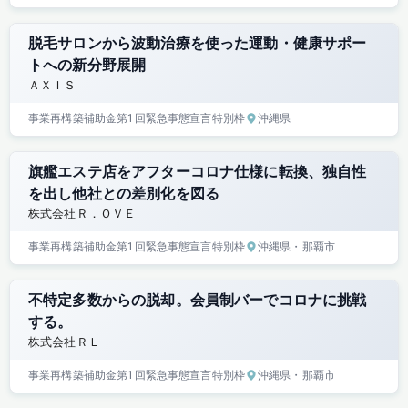
脱毛サロンから波動治療を使った運動・健康サポー
トへの新分野展開
ＡＸＩＳ
事業再構築補助金
第1回
緊急事態宣言特別枠
沖縄県
旗艦エステ店をアフターコロナ仕様に転換、独自性
を出し他社との差別化を図る
株式会社Ｒ．ＯＶＥ
事業再構築補助金
第1回
緊急事態宣言特別枠
沖縄県
・那覇市
不特定多数からの脱却。会員制バーでコロナに挑戦
する。
株式会社ＲＬ
事業再構築補助金
第1回
緊急事態宣言特別枠
沖縄県
・那覇市