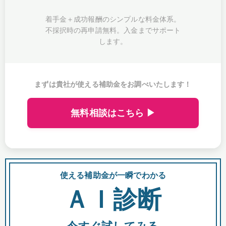
着手金＋成功報酬のシンプルな料金体系。
不採択時の再申請無料。入金までサポート
します。
まずは貴社が使える補助金をお調べいたします！
無料相談はこちら ▶
使える補助金が一瞬でわかる
会
ＡＩ診断