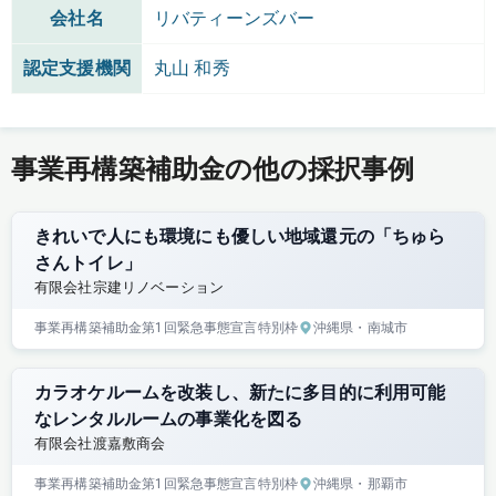
会社名
リバティーンズバー
認定支援機関
丸山 和秀
事業再構築補助金の他の採択事例
きれいで人にも環境にも優しい地域還元の「ちゅら
さんトイレ」
有限会社宗建リノベーション
事業再構築補助金
第1回
緊急事態宣言特別枠
沖縄県
・南城市
カラオケルームを改装し、新たに多目的に利用可能
なレンタルルームの事業化を図る
有限会社渡嘉敷商会
事業再構築補助金
第1回
緊急事態宣言特別枠
沖縄県
・那覇市