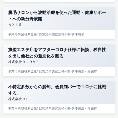
脱毛サロンから波動治療を使った運動・健康サポー
トへの新分野展開
ＡＸＩＳ
事業再構築補助金
第1回
緊急事態宣言特別枠
沖縄県
旗艦エステ店をアフターコロナ仕様に転換、独自性
を出し他社との差別化を図る
株式会社Ｒ．ＯＶＥ
事業再構築補助金
第1回
緊急事態宣言特別枠
沖縄県
・那覇市
不特定多数からの脱却。会員制バーでコロナに挑戦
する。
株式会社ＲＬ
事業再構築補助金
第1回
緊急事態宣言特別枠
沖縄県
・那覇市