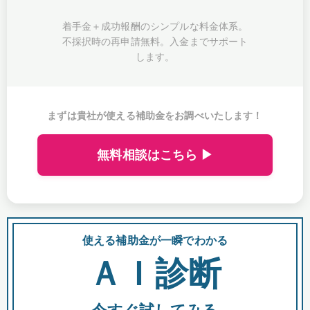
着手金＋成功報酬のシンプルな料金体系。
不採択時の再申請無料。入金までサポート
します。
まずは貴社が使える補助金をお調べいたします！
無料相談はこちら ▶
使える補助金が一瞬でわかる
会
ＡＩ診断