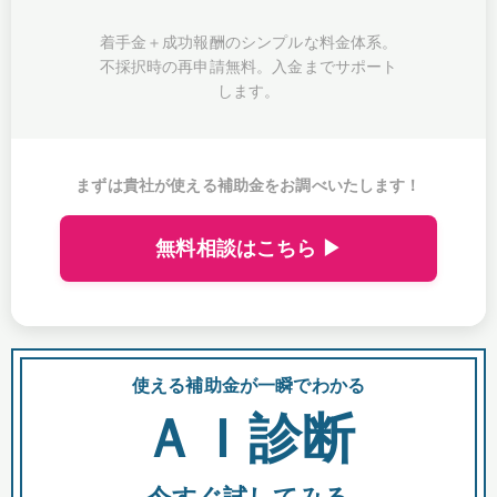
着手金＋成功報酬のシンプルな料金体系。
不採択時の再申請無料。入金までサポート
します。
まずは貴社が使える補助金をお調べいたします！
無料相談はこちら ▶
使える補助金が一瞬でわかる
会
ＡＩ診断