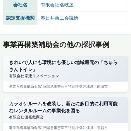
会社名
有限会社名岐屋
認定支援機関
春日井商工会議所
事業再構築補助金の他の採択事例
きれいで人にも環境にも優しい地域還元の「ちゅら
さんトイレ」
有限会社宗建リノベーション
事業再構築補助金
第1回
緊急事態宣言特別枠
沖縄県
・南城市
カラオケルームを改装し、新たに多目的に利用可能
なレンタルルームの事業化を図る
有限会社渡嘉敷商会
事業再構築補助金
第1回
緊急事態宣言特別枠
沖縄県
・那覇市