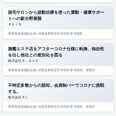
脱毛サロンから波動治療を使った運動・健康サポー
トへの新分野展開
ＡＸＩＳ
事業再構築補助金
第1回
緊急事態宣言特別枠
沖縄県
旗艦エステ店をアフターコロナ仕様に転換、独自性
を出し他社との差別化を図る
株式会社Ｒ．ＯＶＥ
事業再構築補助金
第1回
緊急事態宣言特別枠
沖縄県
・那覇市
不特定多数からの脱却。会員制バーでコロナに挑戦
する。
株式会社ＲＬ
事業再構築補助金
第1回
緊急事態宣言特別枠
沖縄県
・那覇市