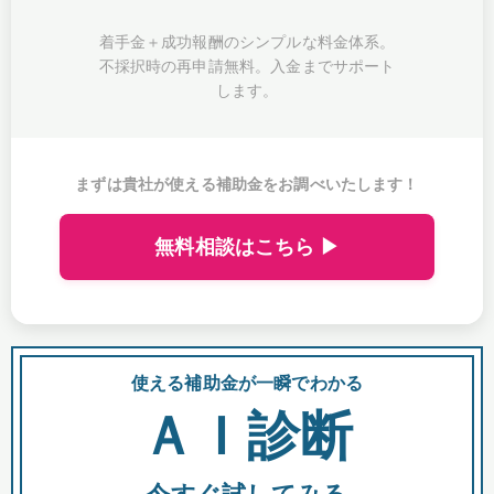
着手金＋成功報酬のシンプルな料金体系。
不採択時の再申請無料。入金までサポート
します。
まずは貴社が使える補助金をお調べいたします！
無料相談はこちら ▶
使える補助金が一瞬でわかる
会
ＡＩ診断