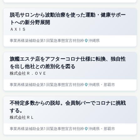
脱毛サロンから波動治療を使った運動・健康サポー
トへの新分野展開
ＡＸＩＳ
事業再構築補助金
第1回
緊急事態宣言特別枠
沖縄県
旗艦エステ店をアフターコロナ仕様に転換、独自性
を出し他社との差別化を図る
株式会社Ｒ．ＯＶＥ
事業再構築補助金
第1回
緊急事態宣言特別枠
沖縄県
・那覇市
不特定多数からの脱却。会員制バーでコロナに挑戦
する。
株式会社ＲＬ
事業再構築補助金
第1回
緊急事態宣言特別枠
沖縄県
・那覇市