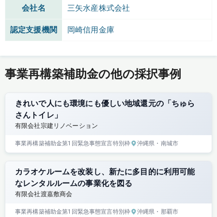
会社名
三矢水産株式会社
認定支援機関
岡崎信用金庫
事業再構築補助金の他の採択事例
きれいで人にも環境にも優しい地域還元の「ちゅら
さんトイレ」
有限会社宗建リノベーション
事業再構築補助金
第1回
緊急事態宣言特別枠
沖縄県
・南城市
カラオケルームを改装し、新たに多目的に利用可能
なレンタルルームの事業化を図る
有限会社渡嘉敷商会
事業再構築補助金
第1回
緊急事態宣言特別枠
沖縄県
・那覇市