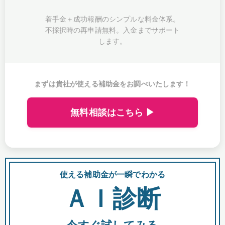
着手金＋成功報酬のシンプルな料金体系。
不採択時の再申請無料。入金までサポート
します。
まずは貴社が使える補助金をお調べいたします！
無料相談はこちら ▶
使える補助金が一瞬でわかる
会
ＡＩ診断