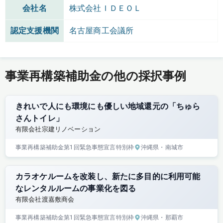
会社名
株式会社ＩＤＥＯＬ
認定支援機関
名古屋商工会議所
事業再構築補助金の他の採択事例
きれいで人にも環境にも優しい地域還元の「ちゅら
さんトイレ」
有限会社宗建リノベーション
事業再構築補助金
第1回
緊急事態宣言特別枠
沖縄県
・南城市
カラオケルームを改装し、新たに多目的に利用可能
なレンタルルームの事業化を図る
有限会社渡嘉敷商会
事業再構築補助金
第1回
緊急事態宣言特別枠
沖縄県
・那覇市