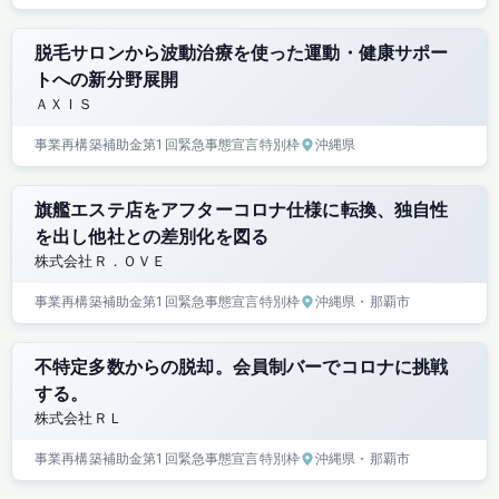
脱毛サロンから波動治療を使った運動・健康サポー
トへの新分野展開
ＡＸＩＳ
事業再構築補助金
第1回
緊急事態宣言特別枠
沖縄県
旗艦エステ店をアフターコロナ仕様に転換、独自性
を出し他社との差別化を図る
株式会社Ｒ．ＯＶＥ
事業再構築補助金
第1回
緊急事態宣言特別枠
沖縄県
・那覇市
不特定多数からの脱却。会員制バーでコロナに挑戦
する。
株式会社ＲＬ
事業再構築補助金
第1回
緊急事態宣言特別枠
沖縄県
・那覇市