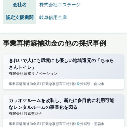
会社名
株式会社エステージ
認定支援機関
岐阜信用金庫
事業再構築補助金の他の採択事例
きれいで人にも環境にも優しい地域還元の「ちゅら
さんトイレ」
有限会社宗建リノベーション
事業再構築補助金
第1回
緊急事態宣言特別枠
沖縄県
・南城市
カラオケルームを改装し、新たに多目的に利用可能
なレンタルルームの事業化を図る
有限会社渡嘉敷商会
事業再構築補助金
第1回
緊急事態宣言特別枠
沖縄県
・那覇市