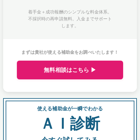
着手金＋成功報酬のシンプルな料金体系。
不採択時の再申請無料。入金までサポート
します。
まずは貴社が使える補助金をお調べいたします！
無料相談はこちら ▶
使える補助金が一瞬でわかる
会
ＡＩ診断