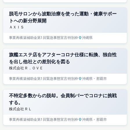
脱毛サロンから波動治療を使った運動・健康サポー
トへの新分野展開
ＡＸＩＳ
事業再構築補助金
第1回
緊急事態宣言特別枠
沖縄県
旗艦エステ店をアフターコロナ仕様に転換、独自性
を出し他社との差別化を図る
株式会社Ｒ．ＯＶＥ
事業再構築補助金
第1回
緊急事態宣言特別枠
沖縄県
・那覇市
不特定多数からの脱却。会員制バーでコロナに挑戦
する。
株式会社ＲＬ
事業再構築補助金
第1回
緊急事態宣言特別枠
沖縄県
・那覇市