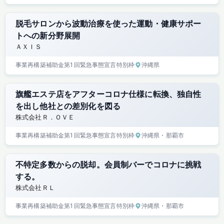
脱毛サロンから波動治療を使った運動・健康サポー
トへの新分野展開
ＡＸＩＳ
事業再構築補助金
第1回
緊急事態宣言特別枠
沖縄県
旗艦エステ店をアフターコロナ仕様に転換、独自性
を出し他社との差別化を図る
株式会社Ｒ．ＯＶＥ
事業再構築補助金
第1回
緊急事態宣言特別枠
沖縄県
・那覇市
不特定多数からの脱却。会員制バーでコロナに挑戦
する。
株式会社ＲＬ
事業再構築補助金
第1回
緊急事態宣言特別枠
沖縄県
・那覇市