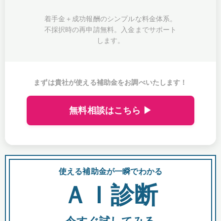
着手金＋成功報酬のシンプルな料金体系。
不採択時の再申請無料。入金までサポート
します。
まずは貴社が使える補助金をお調べいたします！
無料相談はこちら ▶
使える補助金が一瞬でわかる
会
ＡＩ診断