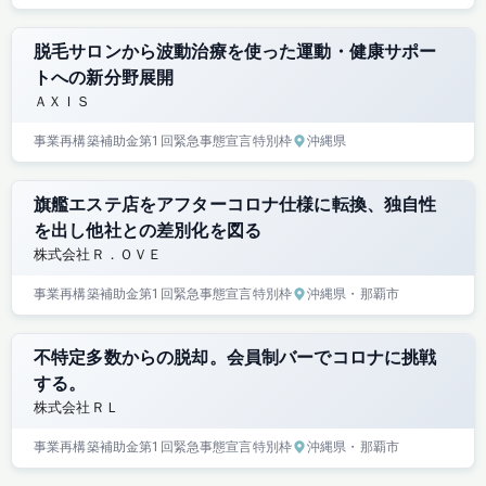
脱毛サロンから波動治療を使った運動・健康サポー
トへの新分野展開
ＡＸＩＳ
事業再構築補助金
第1回
緊急事態宣言特別枠
沖縄県
旗艦エステ店をアフターコロナ仕様に転換、独自性
を出し他社との差別化を図る
株式会社Ｒ．ＯＶＥ
事業再構築補助金
第1回
緊急事態宣言特別枠
沖縄県
・那覇市
不特定多数からの脱却。会員制バーでコロナに挑戦
する。
株式会社ＲＬ
事業再構築補助金
第1回
緊急事態宣言特別枠
沖縄県
・那覇市