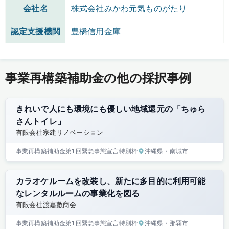
会社名
株式会社みかわ元気ものがたり
認定支援機関
豊橋信用金庫
事業再構築補助金の他の採択事例
きれいで人にも環境にも優しい地域還元の「ちゅら
さんトイレ」
有限会社宗建リノベーション
事業再構築補助金
第1回
緊急事態宣言特別枠
沖縄県
・南城市
カラオケルームを改装し、新たに多目的に利用可能
なレンタルルームの事業化を図る
有限会社渡嘉敷商会
事業再構築補助金
第1回
緊急事態宣言特別枠
沖縄県
・那覇市