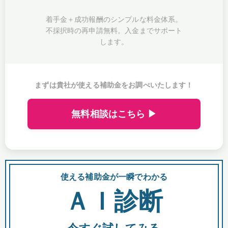
着手金＋成功報酬のシンプルな料金体系。
不採択時の再申請無料。入金までサポート
します。
まずは貴社が使える補助金をお調べいたします！
無料相談はこちら ▶
使える補助金が一瞬でわかる
会
ＡＩ診断