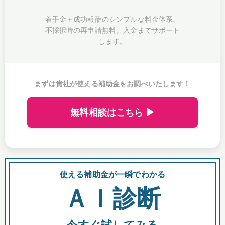
着手金＋成功報酬のシンプルな料金体系。
不採択時の再申請無料。入金までサポート
します。
まずは貴社が使える補助金をお調べいたします！
無料相談はこちら ▶
使える補助金が一瞬でわかる
会
ＡＩ診断