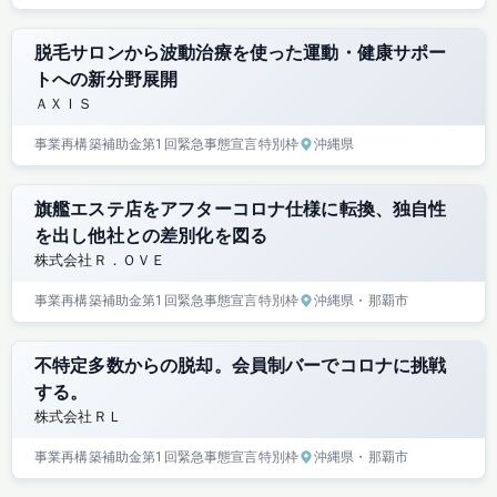
脱毛サロンから波動治療を使った運動・健康サポー
トへの新分野展開
ＡＸＩＳ
事業再構築補助金
第1回
緊急事態宣言特別枠
沖縄県
旗艦エステ店をアフターコロナ仕様に転換、独自性
を出し他社との差別化を図る
株式会社Ｒ．ＯＶＥ
事業再構築補助金
第1回
緊急事態宣言特別枠
沖縄県
・那覇市
不特定多数からの脱却。会員制バーでコロナに挑戦
する。
株式会社ＲＬ
事業再構築補助金
第1回
緊急事態宣言特別枠
沖縄県
・那覇市