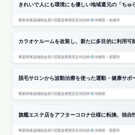
きれいで人にも環境にも優しい地域還元の「ちゅ
事業再構築補助金
第1回
緊急事態宣言特別枠
沖縄県
・南城市
カラオケルームを改装し、新たに多目的に利用可
事業再構築補助金
第1回
緊急事態宣言特別枠
沖縄県
・那覇市
脱毛サロンから波動治療を使った運動・健康サポ
事業再構築補助金
第1回
緊急事態宣言特別枠
沖縄県
旗艦エステ店をアフターコロナ仕様に転換、独自
事業再構築補助金
第1回
緊急事態宣言特別枠
沖縄県
・那覇市