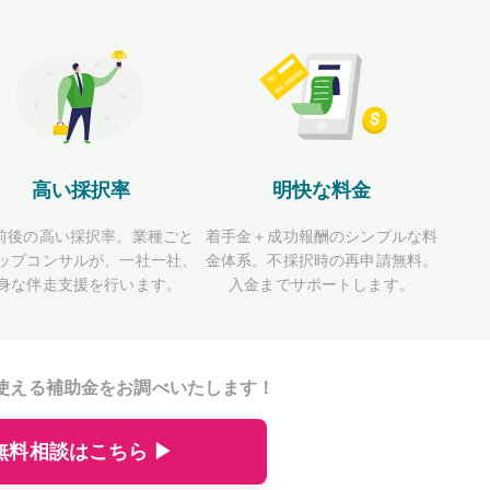
高い採択率
明快な料金
前後の高い採択率。業種ごと
着手金＋成功報酬のシンプルな料
ップコンサルが、一社一社、
金体系。不採択時の再申請無料。
身な伴走支援を行います。
入金までサポートします。
使える補助金をお調べいたします！
無料相談はこちら ▶