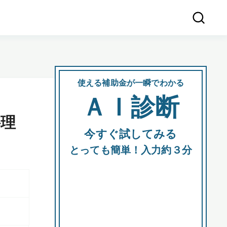
使える補助金が一瞬でわかる
会社
ＡＩ診断
所在
料理
今すぐ試してみる
都道府
とっても簡単！入力約３分
市区町