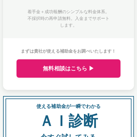
着手金＋成功報酬のシンプルな料金体系。
不採択時の再申請無料。入金までサポート
します。
まずは貴社が使える補助金をお調べいたします！
無料相談はこちら ▶
使える補助金が一瞬でわかる
会
ＡＩ診断