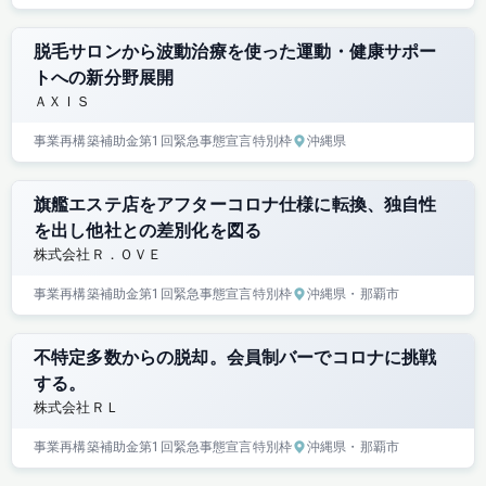
脱毛サロンから波動治療を使った運動・健康サポー
トへの新分野展開
ＡＸＩＳ
事業再構築補助金
第1回
緊急事態宣言特別枠
沖縄県
旗艦エステ店をアフターコロナ仕様に転換、独自性
を出し他社との差別化を図る
株式会社Ｒ．ＯＶＥ
事業再構築補助金
第1回
緊急事態宣言特別枠
沖縄県
・那覇市
不特定多数からの脱却。会員制バーでコロナに挑戦
する。
株式会社ＲＬ
事業再構築補助金
第1回
緊急事態宣言特別枠
沖縄県
・那覇市