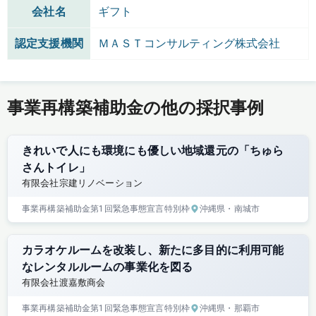
会社名
ギフト
認定支援機関
ＭＡＳＴコンサルティング株式会社
事業再構築補助金の他の採択事例
きれいで人にも環境にも優しい地域還元の「ちゅら
さんトイレ」
有限会社宗建リノベーション
事業再構築補助金
第1回
緊急事態宣言特別枠
沖縄県
・南城市
カラオケルームを改装し、新たに多目的に利用可能
なレンタルルームの事業化を図る
有限会社渡嘉敷商会
事業再構築補助金
第1回
緊急事態宣言特別枠
沖縄県
・那覇市