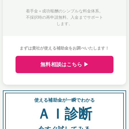
着手金＋成功報酬のシンプルな料金体系。
不採択時の再申請無料。入金までサポート
します。
まずは貴社が使える補助金をお調べいたします！
無料相談はこちら ▶
使える補助金が一瞬でわかる
会
ＡＩ診断