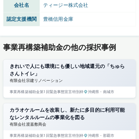
会社名
ティージー株式会社
認定支援機関
豊橋信用金庫
事業再構築補助金の他の採択事例
きれいで人にも環境にも優しい地域還元の「ちゅら
さんトイレ」
有限会社宗建リノベーション
事業再構築補助金
第1回
緊急事態宣言特別枠
沖縄県
・南城市
カラオケルームを改装し、新たに多目的に利用可能
なレンタルルームの事業化を図る
有限会社渡嘉敷商会
事業再構築補助金
第1回
緊急事態宣言特別枠
沖縄県
・那覇市