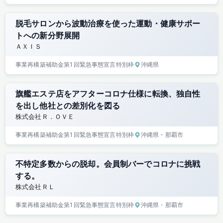
脱毛サロンから波動治療を使った運動・健康サポー
トへの新分野展開
ＡＸＩＳ
事業再構築補助金
第1回
緊急事態宣言特別枠
沖縄県
旗艦エステ店をアフターコロナ仕様に転換、独自性
を出し他社との差別化を図る
株式会社Ｒ．ＯＶＥ
事業再構築補助金
第1回
緊急事態宣言特別枠
沖縄県
・那覇市
不特定多数からの脱却。会員制バーでコロナに挑戦
する。
株式会社ＲＬ
事業再構築補助金
第1回
緊急事態宣言特別枠
沖縄県
・那覇市