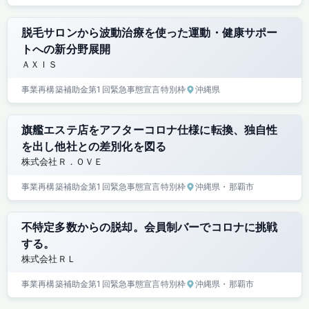
脱毛サロンから波動治療を使った運動・健康サポー
トへの新分野展開
ＡＸＩＳ
事業再構築補助金
第1回
緊急事態宣言特別枠
沖縄県
旗艦エステ店をアフターコロナ仕様に転換、独自性
を出し他社との差別化を図る
株式会社Ｒ．ＯＶＥ
事業再構築補助金
第1回
緊急事態宣言特別枠
沖縄県
・那覇市
不特定多数からの脱却。会員制バーでコロナに挑戦
する。
株式会社ＲＬ
事業再構築補助金
第1回
緊急事態宣言特別枠
沖縄県
・那覇市