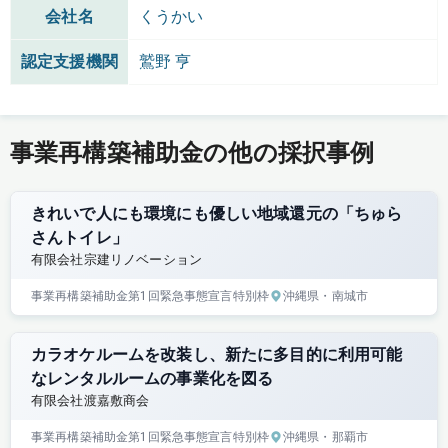
会社名
くうかい
認定支援機関
鷲野 亨
事業再構築補助金の他の採択事例
きれいで人にも環境にも優しい地域還元の「ちゅら
さんトイレ」
有限会社宗建リノベーション
事業再構築補助金
第1回
緊急事態宣言特別枠
沖縄県
・南城市
カラオケルームを改装し、新たに多目的に利用可能
なレンタルルームの事業化を図る
有限会社渡嘉敷商会
事業再構築補助金
第1回
緊急事態宣言特別枠
沖縄県
・那覇市