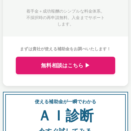
着手金＋成功報酬のシンプルな料金体系。
不採択時の再申請無料。入金までサポート
します。
まずは貴社が使える補助金をお調べいたします！
無料相談はこちら ▶
使える補助金が一瞬でわかる
会
ＡＩ診断