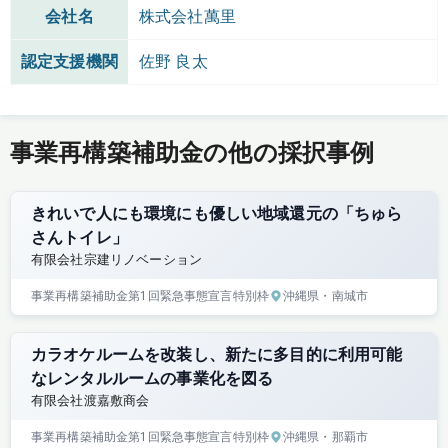
会社名
株式会社萬里
認定支援機関
佐野 良太
事業再構築補助金の他の採択事例
きれいで人にも環境にも優しい地域還元の「ちゅら
さんトイレ」
有限会社宗建リノベーション
事業再構築補助金
第1回
緊急事態宣言特別枠
沖縄県
・南城市
カラオケルームを改装し、新たに多目的に利用可能
なレンタルルームの事業化を図る
有限会社渡嘉敷商会
事業再構築補助金
第1回
緊急事態宣言特別枠
沖縄県
・那覇市