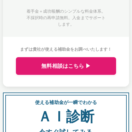
着手金＋成功報酬のシンプルな料金体系。
不採択時の再申請無料。入金までサポート
します。
まずは貴社が使える補助金をお調べいたします！
無料相談はこちら ▶
使える補助金が一瞬でわかる
会
ＡＩ診断