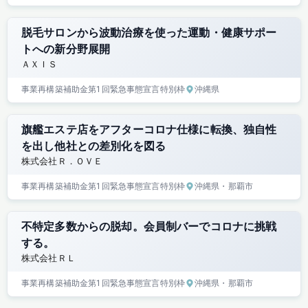
脱毛サロンから波動治療を使った運動・健康サポー
トへの新分野展開
ＡＸＩＳ
事業再構築補助金
第1回
緊急事態宣言特別枠
沖縄県
旗艦エステ店をアフターコロナ仕様に転換、独自性
を出し他社との差別化を図る
株式会社Ｒ．ＯＶＥ
事業再構築補助金
第1回
緊急事態宣言特別枠
沖縄県
・那覇市
不特定多数からの脱却。会員制バーでコロナに挑戦
する。
株式会社ＲＬ
事業再構築補助金
第1回
緊急事態宣言特別枠
沖縄県
・那覇市