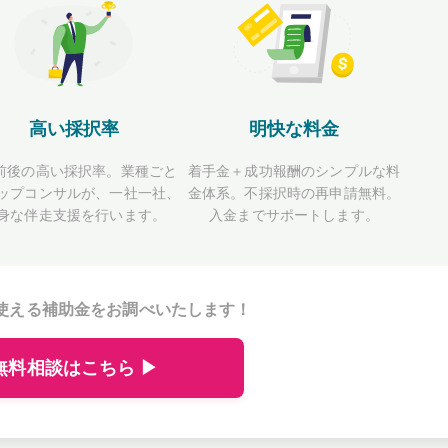
高い採択率
明快な料金
前後の高い採択率。業種ごと
着手金＋成功報酬のシンプルな料
ップコンサルが、一社一社、
金体系。不採択時の再申請無料。
身な伴走支援を行います。
入金までサポートします。
使える補助金をお調べいたします！
無料相談はこちら ▶