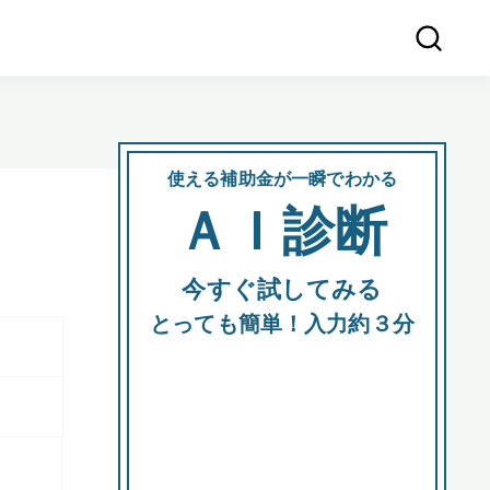
使える補助金が一瞬でわかる
会社
ＡＩ診断
所在
今すぐ試してみる
都道府
とっても簡単！入力約３分
市区町