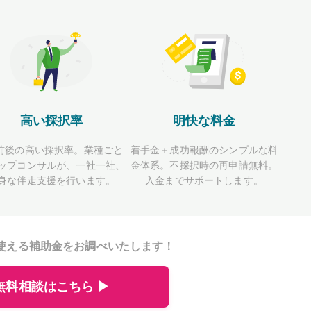
高い採択率
明快な料金
前後の高い採択率。業種ごと
着手金＋成功報酬のシンプルな料
ップコンサルが、一社一社、
金体系。不採択時の再申請無料。
身な伴走支援を行います。
入金までサポートします。
使える補助金をお調べいたします！
無料相談はこちら ▶