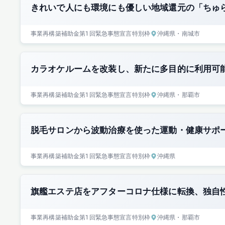
きれいで人にも環境にも優しい地域還元の「ちゅ
事業再構築補助金
第1回
緊急事態宣言特別枠
沖縄県
・南城市
カラオケルームを改装し、新たに多目的に利用可
事業再構築補助金
第1回
緊急事態宣言特別枠
沖縄県
・那覇市
脱毛サロンから波動治療を使った運動・健康サポ
事業再構築補助金
第1回
緊急事態宣言特別枠
沖縄県
旗艦エステ店をアフターコロナ仕様に転換、独自
事業再構築補助金
第1回
緊急事態宣言特別枠
沖縄県
・那覇市