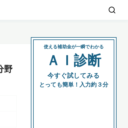
使える補助金が一瞬でわかる
会社
ＡＩ診断
所在
分野
今すぐ試してみる
都道府
とっても簡単！入力約３分
市区町