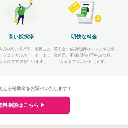
高い採択率
明快な料金
前後の高い採択率。業種ごと
着手金＋成功報酬のシンプルな料
ップコンサルが、一社一社、
金体系。不採択時の再申請無料。
身な伴走支援を行います。
入金までサポートします。
使える補助金をお調べいたします！
無料相談はこちら ▶