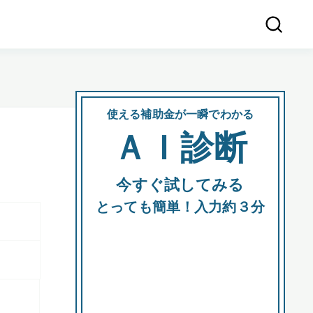
使える補助金が一瞬でわかる
会社
ＡＩ診断
所在
今すぐ試してみる
都道府
とっても簡単！入力約３分
市区町