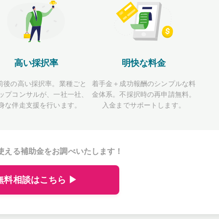
高い採択率
明快な料金
前後の高い採択率。業種ごと
着手金＋成功報酬のシンプルな料
ップコンサルが、一社一社、
金体系。不採択時の再申請無料。
身な伴走支援を行います。
入金までサポートします。
使える補助金をお調べいたします！
無料相談はこちら ▶