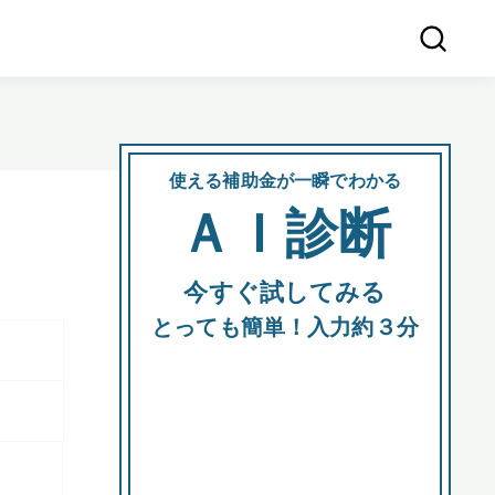
使える補助金が一瞬でわかる
会社
ＡＩ診断
所在
今すぐ試してみる
都道府
とっても簡単！入力約３分
市区町