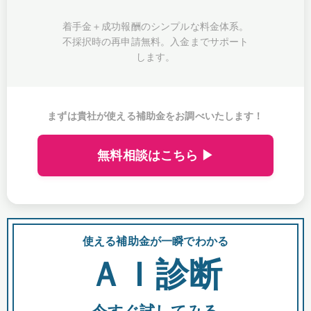
着手金＋成功報酬のシンプルな料金体系。
不採択時の再申請無料。入金までサポート
します。
まずは貴社が使える補助金をお調べいたします！
無料相談はこちら ▶
使える補助金が一瞬でわかる
会
ＡＩ診断