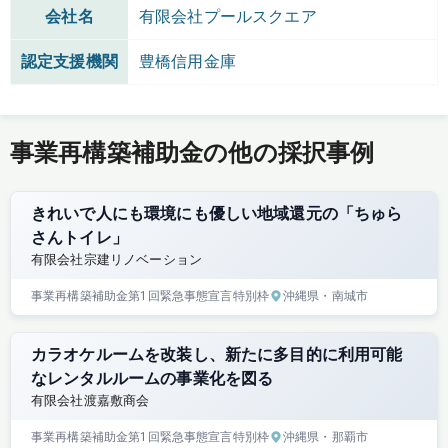
会社名
有限会社プールスクエア
認定支援機関
豊橋信用金庫
事業再構築補助金の他の採択事例
きれいで人にも環境にも優しい地域還元の「ちゅら
さんトイレ」
有限会社宗建リノベーション
事業再構築補助金
第1回
緊急事態宣言特別枠
沖縄県
・南城市
カラオケルームを改装し、新たに多目的に利用可能
なレンタルルームの事業化を図る
有限会社渡嘉敷商会
事業再構築補助金
第1回
緊急事態宣言特別枠
沖縄県
・那覇市