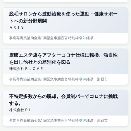
脱毛サロンから波動治療を使った運動・健康サポー
トへの新分野展開
ＡＸＩＳ
事業再構築補助金
第1回
緊急事態宣言特別枠
沖縄県
旗艦エステ店をアフターコロナ仕様に転換、独自性
を出し他社との差別化を図る
株式会社Ｒ．ＯＶＥ
事業再構築補助金
第1回
緊急事態宣言特別枠
沖縄県
・那覇市
不特定多数からの脱却。会員制バーでコロナに挑戦
する。
株式会社ＲＬ
事業再構築補助金
第1回
緊急事態宣言特別枠
沖縄県
・那覇市