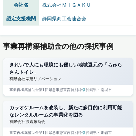
会社名
株式会社ＭＩＧＡＫＵ
認定支援機関
静岡県商工会連合会
事業再構築補助金の他の採択事例
きれいで人にも環境にも優しい地域還元の「ちゅら
さんトイレ」
有限会社宗建リノベーション
事業再構築補助金
第1回
緊急事態宣言特別枠
沖縄県
・南城市
カラオケルームを改装し、新たに多目的に利用可能
なレンタルルームの事業化を図る
有限会社渡嘉敷商会
事業再構築補助金
第1回
緊急事態宣言特別枠
沖縄県
・那覇市