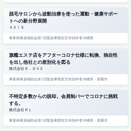
脱毛サロンから波動治療を使った運動・健康サポー
トへの新分野展開
ＡＸＩＳ
事業再構築補助金
第1回
緊急事態宣言特別枠
沖縄県
旗艦エステ店をアフターコロナ仕様に転換、独自性
を出し他社との差別化を図る
株式会社Ｒ．ＯＶＥ
事業再構築補助金
第1回
緊急事態宣言特別枠
沖縄県
・那覇市
不特定多数からの脱却。会員制バーでコロナに挑戦
する。
株式会社ＲＬ
事業再構築補助金
第1回
緊急事態宣言特別枠
沖縄県
・那覇市