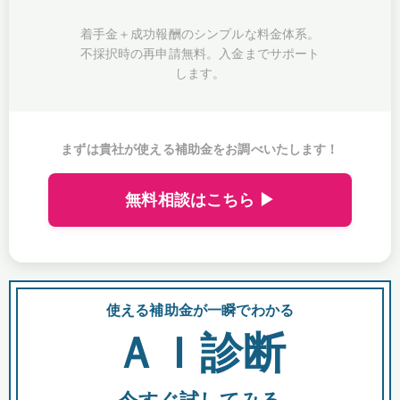
着手金＋成功報酬のシンプルな料金体系。
不採択時の再申請無料。入金までサポート
します。
まずは貴社が使える補助金をお調べいたします！
無料相談はこちら ▶
使える補助金が一瞬でわかる
会
ＡＩ診断