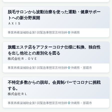
脱毛サロンから波動治療を使った運動・健康サポー
トへの新分野展開
ＡＸＩＳ
事業再構築補助金
第1回
緊急事態宣言特別枠
沖縄県
旗艦エステ店をアフターコロナ仕様に転換、独自性
を出し他社との差別化を図る
株式会社Ｒ．ＯＶＥ
事業再構築補助金
第1回
緊急事態宣言特別枠
沖縄県
・那覇市
不特定多数からの脱却。会員制バーでコロナに挑戦
する。
株式会社ＲＬ
事業再構築補助金
第1回
緊急事態宣言特別枠
沖縄県
・那覇市