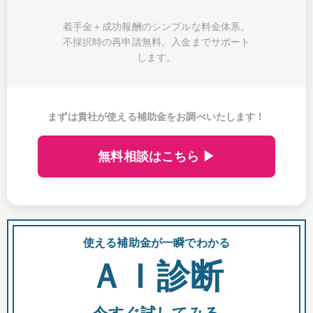
着手金＋成功報酬のシンプルな料金体系。
不採択時の再申請無料。入金までサポート
します。
まずは貴社が使える補助金をお調べいたします！
無料相談はこちら ▶
使える補助金が一瞬でわかる
会
ＡＩ診断