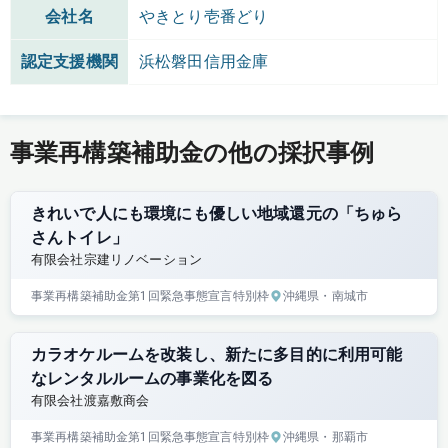
会社名
やきとり壱番どり
認定支援機関
浜松磐田信用金庫
事業再構築補助金の他の採択事例
きれいで人にも環境にも優しい地域還元の「ちゅら
さんトイレ」
有限会社宗建リノベーション
事業再構築補助金
第1回
緊急事態宣言特別枠
沖縄県
・南城市
カラオケルームを改装し、新たに多目的に利用可能
なレンタルルームの事業化を図る
有限会社渡嘉敷商会
事業再構築補助金
第1回
緊急事態宣言特別枠
沖縄県
・那覇市