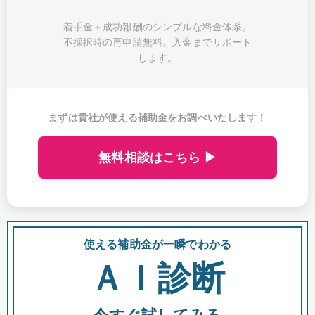
着手金＋成功報酬のシンプルな料金体系。
不採択時の再申請無料。入金までサポート
します。
まずは貴社が使える補助金をお調べいたします！
無料相談はこちら ▶
使える補助金が一瞬でわかる
会
ＡＩ診断