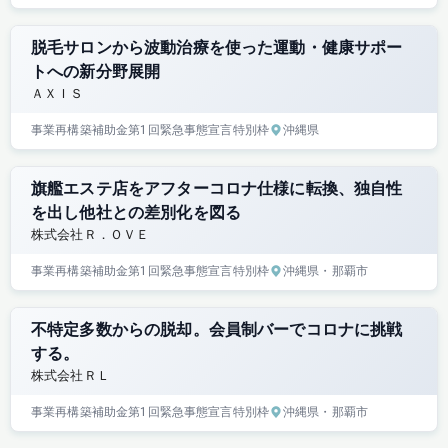
脱毛サロンから波動治療を使った運動・健康サポー
トへの新分野展開
ＡＸＩＳ
事業再構築補助金
第1回
緊急事態宣言特別枠
沖縄県
旗艦エステ店をアフターコロナ仕様に転換、独自性
を出し他社との差別化を図る
株式会社Ｒ．ＯＶＥ
事業再構築補助金
第1回
緊急事態宣言特別枠
沖縄県
・那覇市
不特定多数からの脱却。会員制バーでコロナに挑戦
する。
株式会社ＲＬ
事業再構築補助金
第1回
緊急事態宣言特別枠
沖縄県
・那覇市