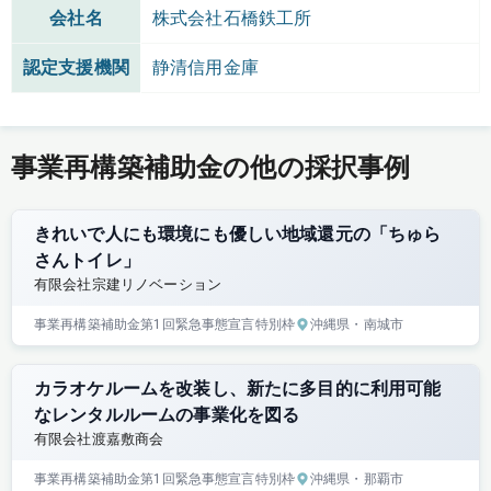
会社名
株式会社石橋鉄工所
認定支援機関
静清信用金庫
事業再構築補助金の他の採択事例
きれいで人にも環境にも優しい地域還元の「ちゅら
さんトイレ」
有限会社宗建リノベーション
事業再構築補助金
第1回
緊急事態宣言特別枠
沖縄県
・南城市
カラオケルームを改装し、新たに多目的に利用可能
なレンタルルームの事業化を図る
有限会社渡嘉敷商会
事業再構築補助金
第1回
緊急事態宣言特別枠
沖縄県
・那覇市