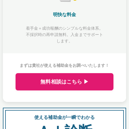
明快な料金
着手金＋成功報酬のシンプルな料金体系。
不採択時の再申請無料。入金までサポート
します。
まずは貴社が使える補助金をお調べいたします！
無料相談はこちら ▶
使える補助金が一瞬でわかる
会