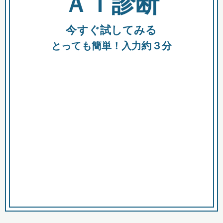
ＡＩ診断
今すぐ試してみる
都
とっても簡単！入力約３分
市