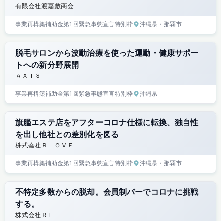
有限会社渡嘉敷商会
事業再構築補助金
第1回
緊急事態宣言特別枠
沖縄県
・那覇市
脱毛サロンから波動治療を使った運動・健康サポー
トへの新分野展開
ＡＸＩＳ
事業再構築補助金
第1回
緊急事態宣言特別枠
沖縄県
旗艦エステ店をアフターコロナ仕様に転換、独自性
を出し他社との差別化を図る
株式会社Ｒ．ＯＶＥ
事業再構築補助金
第1回
緊急事態宣言特別枠
沖縄県
・那覇市
不特定多数からの脱却。会員制バーでコロナに挑戦
する。
株式会社ＲＬ