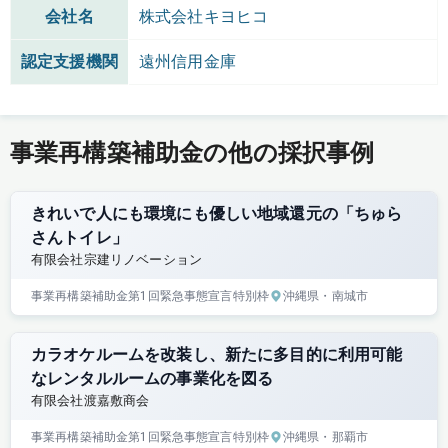
会社名
株式会社キヨヒコ
認定支援機関
遠州信用金庫
事業再構築補助金の他の採択事例
きれいで人にも環境にも優しい地域還元の「ちゅら
さんトイレ」
有限会社宗建リノベーション
事業再構築補助金
第1回
緊急事態宣言特別枠
沖縄県
・南城市
カラオケルームを改装し、新たに多目的に利用可能
なレンタルルームの事業化を図る
有限会社渡嘉敷商会
事業再構築補助金
第1回
緊急事態宣言特別枠
沖縄県
・那覇市