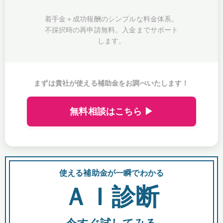
着手金＋成功報酬のシンプルな料金体系。
不採択時の再申請無料。入金までサポート
します。
まずは貴社が使える補助金をお調べいたします！
無料相談はこちら ▶
使える補助金が一瞬でわかる
会
ＡＩ診断