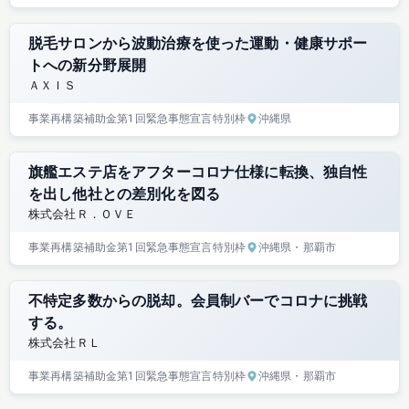
脱毛サロンから波動治療を使った運動・健康サポー
トへの新分野展開
ＡＸＩＳ
事業再構築補助金
第1回
緊急事態宣言特別枠
沖縄県
旗艦エステ店をアフターコロナ仕様に転換、独自性
を出し他社との差別化を図る
株式会社Ｒ．ＯＶＥ
事業再構築補助金
第1回
緊急事態宣言特別枠
沖縄県
・那覇市
不特定多数からの脱却。会員制バーでコロナに挑戦
する。
株式会社ＲＬ
事業再構築補助金
第1回
緊急事態宣言特別枠
沖縄県
・那覇市